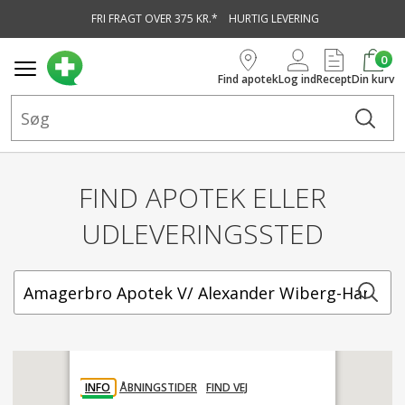
FRI FRAGT OVER 375 KR.*
HURTIG LEVERING
vedindhold
0
Find apotek
Log ind
Recept
Din kurv
FIND APOTEK ELLER
UDLEVERINGSSTED
INFO
ÅBNINGSTIDER
FIND VEJ