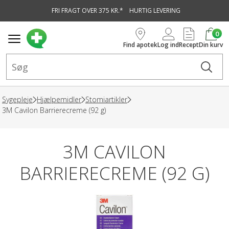
FRI FRAGT OVER 375 KR.*
HURTIG LEVERING
vedindhold
0
Find apotek
Log ind
Recept
Din kurv
Sygepleje
Hjælpemidler
Stomiartikler
3M Cavilon Barrierecreme (92 g)
3M CAVILON
BARRIERECREME (92 G)