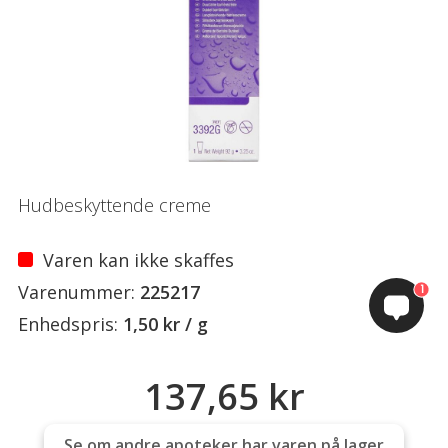
Hudbeskyttende creme
Varen kan ikke skaffes
Varenummer:
225217
1
Enhedspris:
1,50 kr / g
137,65 kr
Se om andre apoteker har varen på lager