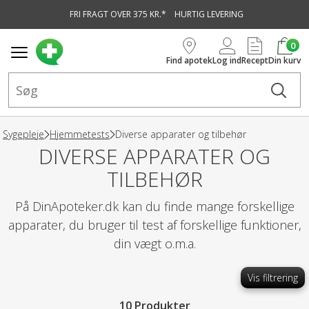
FRI FRAGT OVER 375 KR.*
HURTIG LEVERING
vedindhold
0
Find apotek
Log ind
Recept
Din kurv
Sygepleje
Hjemmetests
Diverse apparater og tilbehør
DIVERSE APPARATER OG
TILBEHØR
På DinApoteker.dk kan du finde mange forskellige
apparater, du bruger til test af forskellige funktioner,
din vægt o.m.a.
Vis filtrering
10 Produkter