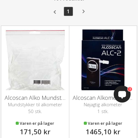
1
1
Alcoscan Alko Mundstykke ALC-2
Alcoscan Alkometer ALC-2
Mundstykker til alkometer
Nøjagtig alkometer
50 stk.
1 stk.
Varen er på lager
Varen er på lager
171,50 kr
1465,10 kr