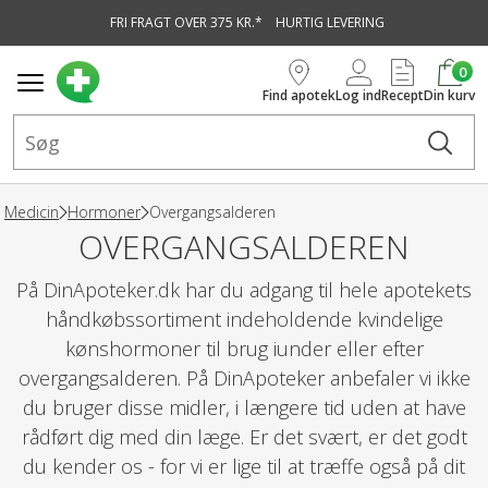
FRI FRAGT OVER 375 KR.*
HURTIG LEVERING
vedindhold
0
Find apotek
Log ind
Recept
Din kurv
Medicin
Hormoner
Overgangsalderen
OVERGANGSALDEREN
På DinApoteker.dk har du adgang til hele apotekets
håndkøbssortiment indeholdende kvindelige
kønshormoner til brug iunder eller efter
overgangsalderen. På DinApoteker anbefaler vi ikke
du bruger disse midler, i længere tid uden at have
rådført dig med din læge. Er det svært, er det godt
du kender os - for vi er lige til at træffe også på dit