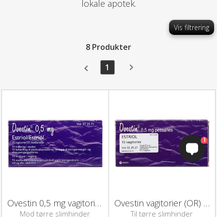
lokale apotek.
Vis filtrering
8 Produkter
1
1
Ovestin 0,5 mg vagitorier 15 stk
Ovestin vagitorier (OR) 15 stk
Mod tørre slimhinder
Til tørre slimhinder