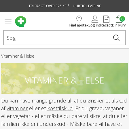
FRI FRAGT OVER 375 KR.*
HURTIG LEVERING
vedindhold
0
Find apotek
Log ind
Recept
Din kurv
Vitaminer & Helse
VITAMINER & HELSE
Du kan have mange grunde til, at du ønsker et tilskud
af
vitaminer
eller et
kosttilskud
. Er du gravid, veganer
eller vegetar - eller måske du bare vil sikre, at du eller
familien ikke er i underskud - Måske bare vil have et