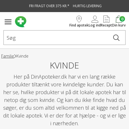
FRI FRAGT OVER 375 KR.*
HURTIG LEVERING
vedindhold
0
Find apotek
Log ind
Recept
Din kurv
Familie
Kvinde
KVINDE
Her på DinApoteker.dk har vi en lang række
produkter tiltænkt vore kvindelige kunder. Du kan
her se, hvilke produkter vi på dit lokale apotek har til
netop dig som kvinde. Og kan du ikke finde hvad du
søger, er du som altid velkommen til at kigge ned på
dit lokale apotek. Vi er der for at hjælpe - og vi er lige
i nærheden.