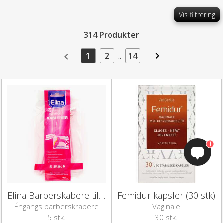
Vis filtrering
314 Produkter
1
2
..
14
1
Elina Barberskabere til kvinder (2-blads)
Femidur kapsler (30 stk)
Éngangs barberskrabere
Vaginale
mælkesyrebakterier
5 stk.
30 stk.