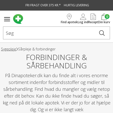
FRI FRAGT OVER 375 KR.*
HURTIG LEVERING
vedindhold
0
Find apotek
Log ind
Recept
Din kurv
Sygepleje
Sårpleje & forbindinger
FORBINDINGER &
SÅRBEHANDLING
På Dinapoteker.dk kan du finde alt i vores enorme
sortiment indenfor forbindsstoffer og midler til
sårbehandling. Find hvad du mangler og vælg netop
efter dit behov. Kan du ikke finde hvad du søger, så
kig ned på dit lokale apotek. Vi er der jo for at hjælpe
dig. Og vi er ikke langt væk