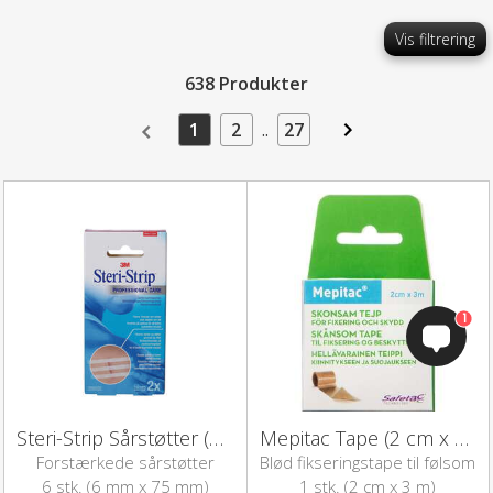
Vis filtrering
638 Produkter
1
2
..
27
1
Steri-Strip Sårstøtter (6 mm x 75 mm)
Mepitac Tape (2 cm x 3 m)
Forstærkede sårstøtter
Blød fikseringstape til følsom
hud
6 stk. (6 mm x 75 mm)
1 stk. (2 cm x 3 m)