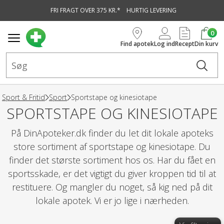
FRI FRAGT OVER 375 KR.*
HURTIG LEVERING
vedindhold
0
Find apotek
Log ind
Recept
Din kurv
Sport & Fritid
Sport
Sportstape og kinesiotape
SPORTSTAPE OG KINESIOTAPE
På DinApoteker.dk finder du let dit lokale apoteks
store sortiment af sportstape og kinesiotape. Du
finder det største sortiment hos os. Har du fået en
sportsskade, er det vigtigt du giver kroppen tid til at
restituere. Og mangler du noget, så kig ned på dit
lokale apotek. Vi er jo lige i nærheden.