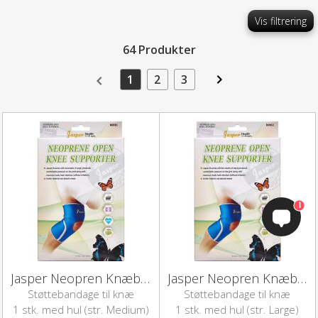
Vis filtrering
64 Produkter
1
2
3
1
Jasper Neopren Knæbandage med hul (M)
Jasper Neopren Knæbandage med hul (L)
Støttebandage til knæ
Støttebandage til knæ
1 stk. med hul (str. Medium)
1 stk. med hul (str. Large)