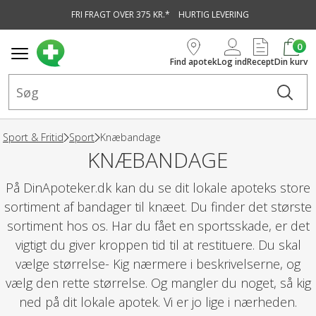
FRI FRAGT OVER 375 KR.*
HURTIG LEVERING
vedindhold
0
Find apotek
Log ind
Recept
Din kurv
Sport & Fritid
Sport
Knæbandage
KNÆBANDAGE
På DinApoteker.dk kan du se dit lokale apoteks store
sortiment af bandager til knæet. Du finder det største
sortiment hos os. Har du fået en sportsskade, er det
vigtigt du giver kroppen tid til at restituere. Du skal
vælge størrelse- Kig nærmere i beskrivelserne, og
vælg den rette størrelse. Og mangler du noget, så kig
ned på dit lokale apotek. Vi er jo lige i nærheden.