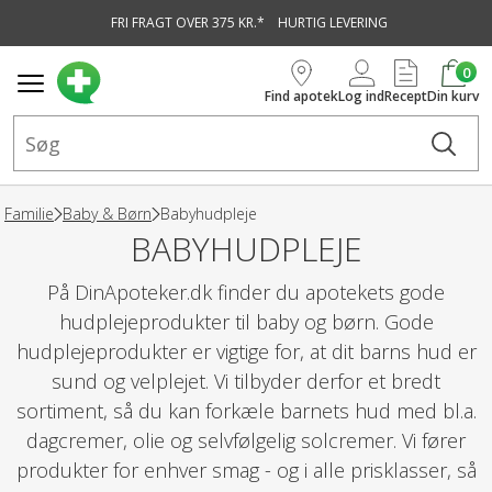
FRI FRAGT OVER 375 KR.*
HURTIG LEVERING
vedindhold
0
Find apotek
Log ind
Recept
Din kurv
Familie
Baby & Børn
Babyhudpleje
BABYHUDPLEJE
På DinApoteker.dk finder du apotekets gode
hudplejeprodukter til baby og børn. Gode
hudplejeprodukter er vigtige for, at dit barns hud er
sund og velplejet. Vi tilbyder derfor et bredt
sortiment, så du kan forkæle barnets hud med bl.a.
dagcremer, olie og selvfølgelig solcremer. Vi fører
produkter for enhver smag - og i alle prisklasser, så