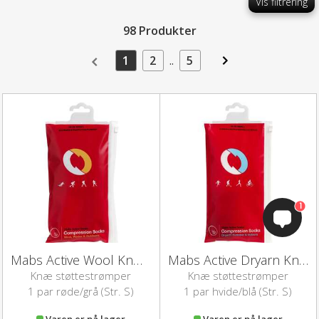
Vis filtrering
98 Produkter
1
2
..
5
1
Mabs Active Wool Knæstrømpe (grå/rød-S)
Mabs Active Dryarn Knæstrømpe (hvid/blå-S)
Knæ støttestrømper
Knæ støttestrømper
1 par røde/grå (Str. S)
1 par hvide/blå (Str. S)
Varen er på lager
Varen er på lager