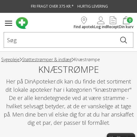
FRI FRAGT OVER 375 KR.*
HURTIG LEVERING
vedindhold
0
Find apotek
Log ind
Recept
Din kurv
Sygepleje
Støttestrømper & indlæg
Knæstrømpe
KNÆSTRØMPE
Her på DinApoteker.dk kan du finde det sortiment
dit lokale apoteker har i kategorien "knæstrømper"
De er alle kendetegnede ved at være stramme -
hvilket selvsagt betyder, at de er vanskelige at tage
på. Men dine ben vil elske dig for at du har anskaffet
dig et par, der passer til formålet.