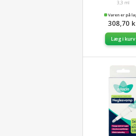
3,3 ml
Varen er på l
308,70 k
Læg i kurv