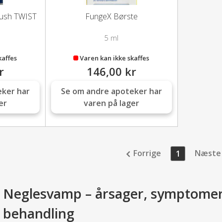
rush TWIST
FungeX Børste
5 ml
kaffes
Varen kan ikke skaffes
r
146,00 kr
eker har
Se om andre apoteker har
er
varen på lager
Forrige
Næste
1
Neglesvamp – årsager, symptomer 
behandling