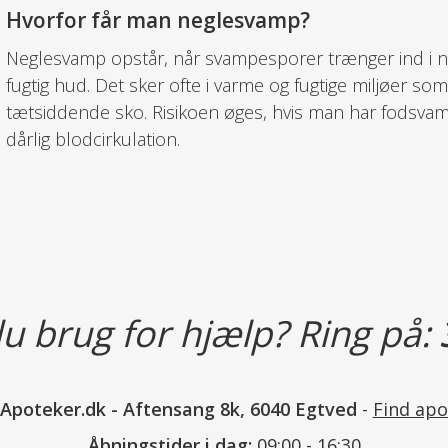
Hvorfor får man neglesvamp?
Neglesvamp opstår, når svampesporer trænger ind i 
fugtig hud. Det sker ofte i varme og fugtige miljøer s
tætsiddende sko. Risikoen øges, hvis man har fodsva
dårlig blodcirkulation.
u brug for hjælp? Ring på:
nApoteker.dk
-
Aftensang 8k, 6040 Egtved
-
Find apo
Åbningstider i dag:
09:00 - 16:30