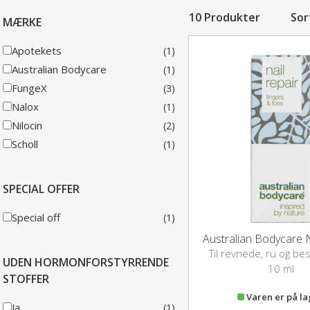
10 Produkter
Sor
MÆRKE
Apotekets
(1)
Australian Bodycare
(1)
FungeX
(3)
Nalox
(1)
Nilocin
(2)
Scholl
(1)
SPECIAL OFFER
Special off
(1)
Australian Bodycare N
Til revnede, ru og be
UDEN HORMONFORSTYRRENDE
negle
10 ml
STOFFER
Varen er på l
Ja
(1)