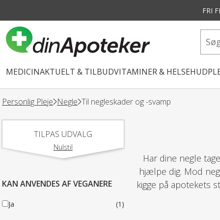
FRI 
vedindhold
MEDICIN
AKTUELT & TILBUD
VITAMINER & HELSE
HUDPLE
Personlig Pleje
Negle
Til negleskader og -svamp
TILPAS UDVALG
Nulstil
Har dine negle tag
hjælpe dig. Mod ne
KAN ANVENDES AF VEGANERE
kigge på apotekets s
Ja
(1)