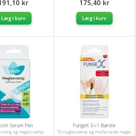
191,10 kr
175,40 kr
Læg i kurv
Læg i kurv
locin Serum Pen
FungeX 3-i-1 Børste
arvning og neglesvamp
Til neglesvamp og misfarvede negle