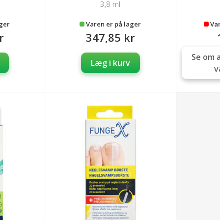
3,8 ml
ager
Varen er på lager
Var
r
347,85 kr
Se om 
Læg i kurv
v