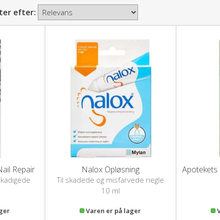
ter efter:
ail Repair
Nalox Opløsning
Apotekets
skadigede
Til skadede og misfarvede negle
10 ml
ager
Varen er på lager