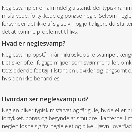
Neglesvamp er en almindelig tilstand, der typisk ramm
misfarvede, fortykkede og porøse negle. Selvom negles
forsvinder det ikke af sig selv – og jo tidligere du star
det at komme problemet til livs.
Hvad er neglesvamp?
Neglesvamp opstår, når mikroskopiske svampe trænger i
Det sker ofte i fugtige miljøer som svømmehaller, omk
tætsiddende fodtøj. Tilstanden udvikler sig langsomt og 
hvis den ikke behandles.
Hvordan ser neglesvamp ud?
Neglen bliver typisk misfarvet og får gule, hvide eller 
fortykket, porøs og begynde at smuldre i kanterne. I 
neglen løsne sig fra neglelejet og blive ujævn i overfla