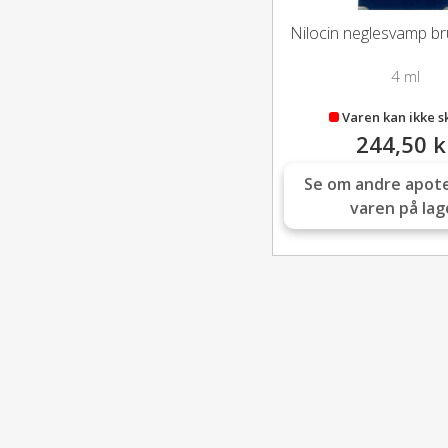
Nilocin neglesvamp b
4 ml
Varen kan ikke s
244,50 k
Se om andre apot
varen på lag