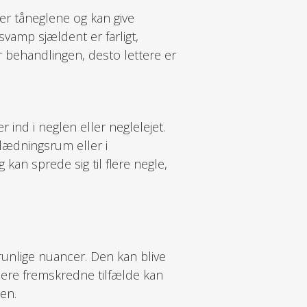
er tåneglene og kan give
vamp sjældent er farligt,
ter behandlingen, desto lettere er
nd i neglen eller neglelejet.
lædningsrum eller i
kan sprede sig til flere negle,
brunlige nuancer. Den kan blive
mere fremskredne tilfælde kan
den.