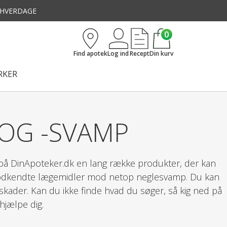
3 HVERDAGE
0
Find apotek
Log ind
Recept
Din kurv
KER
 OG -SVAMP
 på DinApoteker.dk en lang række produkter, der kan
godkendte lægemidler mod netop neglesvamp. Du kan
kader. Kan du ikke finde hvad du søger, så kig ned på
 hjælpe dig.