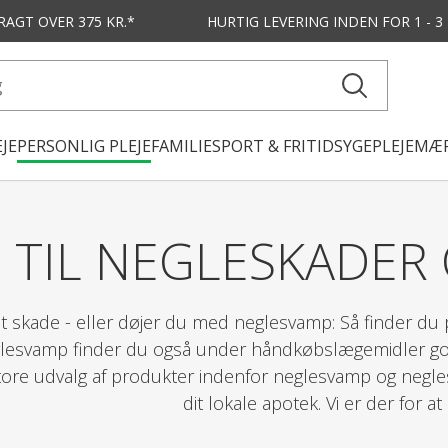
FRAGT OVER 375 KR.*
HURTIG LEVERING
INDEN FOR 1 - 
JE
PERSONLIG PLEJE
FAMILIE
SPORT & FRITID
SYGEPLEJE
MÆR
TIL NEGLESKADER
et skade - eller døjer du med neglesvamp: Så finder du
glesvamp finder du også under håndkøbslægemidler 
tore udvalg af produkter indenfor neglesvamp og negles
dit lokale apotek. Vi er der for at