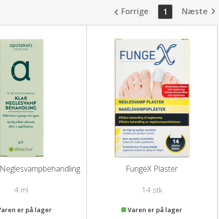
Forrige
Næste
1
 Neglesvampbehandling
FungeX Plaster
4 ml
14 stk
Varen er på lager
Varen er på lager