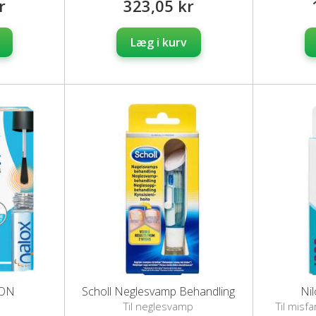
r
323,05 kr
Læg i kurv
ION
Scholl Neglesvamp Behandling
Ni
Til neglesvamp
Til misf