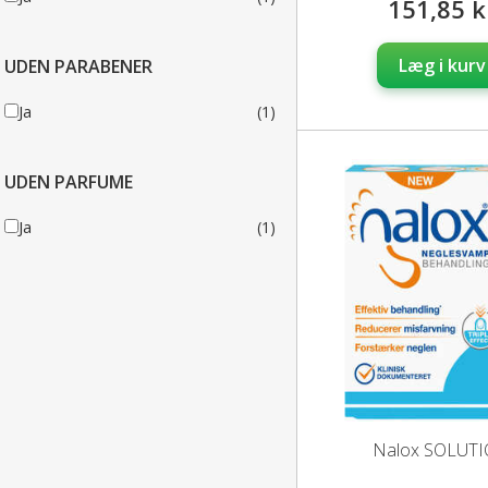
151,85 k
Læg i kurv
UDEN PARABENER
Ja
(1)
UDEN PARFUME
Ja
(1)
Nalox SOLUT