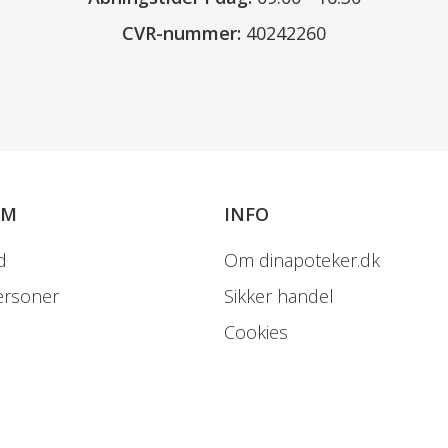
CVR-nummer:
40242260
OM
INFO
d
Om dinapoteker.dk
ersoner
Sikker handel
Cookies