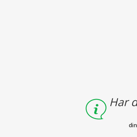
Har d
di