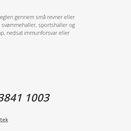
neglen gennem små revner eller
om svømmehaller, sportshaller og
mp, nedsat immunforsvar eller
3841 1003
tek