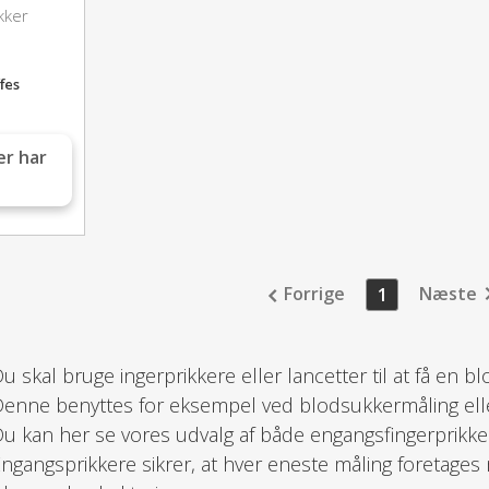
ikker
fes
er har
Forrige
Næste
1
u skal bruge ingerprikkere eller lancetter til at få en b
enne benyttes for eksempel ved blodsukkermåling ell
u kan her se vores udvalg af både engangsfingerprikker 
ngangsprikkere sikrer, at hver eneste måling foretages 