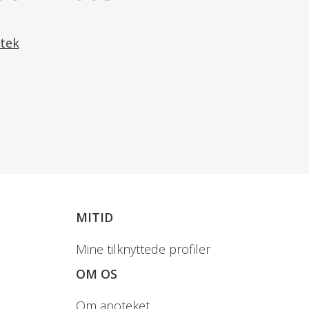
tek
MITID
Mine tilknyttede profiler
OM OS
Om apoteket