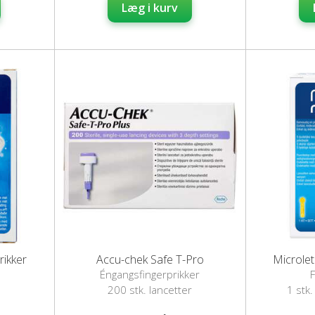
Læg i kurv
rikker
Accu-chek Safe T-Pro
Microlet
Éngangsfingerprikker
F
200 stk. lancetter
1 stk.