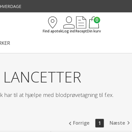
3 HVERDAGE
0
Find apotek
Log ind
Recept
Din kurv
KER
 LANCETTER
 har til at hjælpe med blodprøvetagning til f.ex.
Forrige
Næste
1