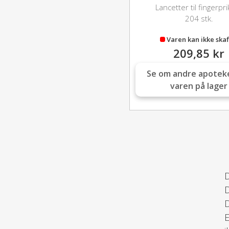
Lancetter til fingerpr
204 stk.
Varen kan ikke skaf
209,85 kr
Se om andre apotek
varen på lager
D
D
D
E