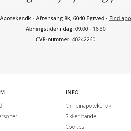
nApoteker.dk
-
Aftensang 8k, 6040 Egtved
-
Find apo
Åbningstider i dag:
09:00 - 16:30
CVR-nummer:
40242260
OM
INFO
d
Om dinapoteker.dk
ersoner
Sikker handel
Cookies