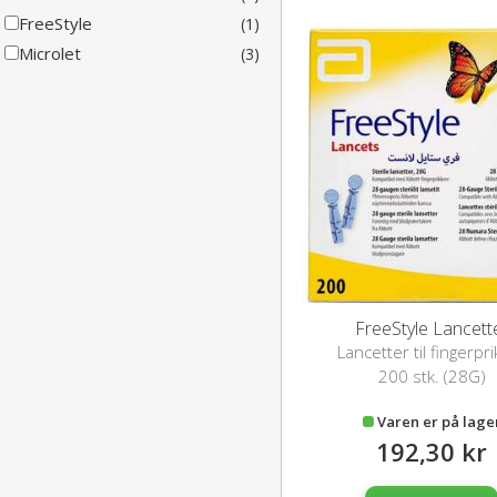
FreeStyle
(1)
Microlet
(3)
FreeStyle Lancett
Lancetter til fingerpr
200 stk. (28G)
Varen er på lage
192,30 kr