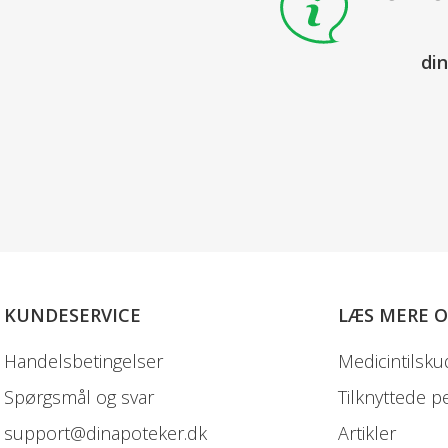
di
KUNDESERVICE
LÆS MERE 
Handelsbetingelser
Medicintilsku
Spørgsmål og svar
Tilknyttede p
support@dinapoteker.dk
Artikler