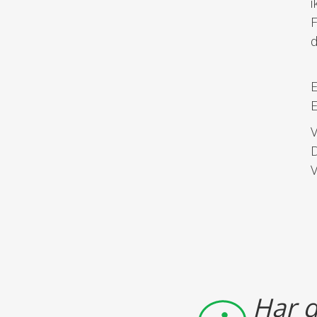
i
F
d
E
E
V
D
V
Har d