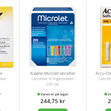
er
Kulørte Microlet lancetter
Accu-Che
ikker
Lancetter til fingerprikker
Lancett
200 stk.
r
Varen er på lager
V
244,75 kr
2