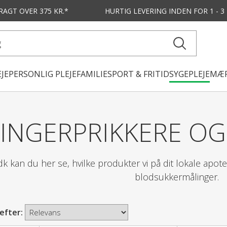
FRAGT OVER 375 KR.*
HURTIG LEVERING
INDEN FOR 1 - 
JE
PERSONLIG PLEJE
FAMILIE
SPORT & FRITID
SYGEPLEJE
MÆR
FINGERPRIKKERE OG
 kan du her se, hvilke produkter vi på dit lokale apotek
blodsukkermålinger.
 efter: