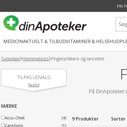
FRI 
vedindhold
MEDICIN
AKTUELT & TILBUD
VITAMINER & HELSE
HUDPLE
Sygepleje
Hjemmetests
Fingerprikkere og lancetter
TILPAS UDVALG
Nulstil
På DinApoteker.dk
MÆRKE
Accu-Chek
(4)
9 Produkter
Sorter
CareSens
(1)