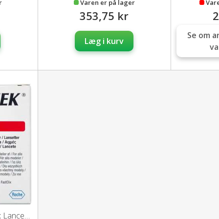
r
Varen er på lager
Vare
353,75 kr
2
Se om a
Læg i kurv
va
Accu-Chek Mobile Fastclix Lancetter 204 stk