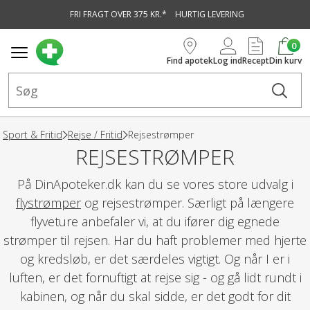
FRI FRAGT OVER 375 KR.*
HURTIG LEVERING
vedindhold
0
Find apotek
Log ind
Recept
Din kurv
Sport & Fritid
Rejse / Fritid
Rejsestrømper
REJSESTRØMPER
På DinApoteker.dk kan du se vores store udvalg i
flystrømper
og rejsestrømper. Særligt på længere
flyveture anbefaler vi, at du ifører dig egnede
strømper til rejsen. Har du haft problemer med hjerte
og kredsløb, er det særdeles vigtigt. Og når I er i
luften, er det fornuftigt at rejse sig - og gå lidt rundt i
kabinen, og når du skal sidde, er det godt for dit