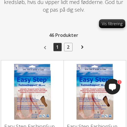
kredsløb, hvis du vipper lidt med fødderne. God tur
og pas på dig selv.
Vis filtrering
46 Produkter
1
2
1
Easy Step FashionSupport Knæ (sort/lukket/S+)
Easy Step FashionSupport Knæ (nude/lukket/XL+)