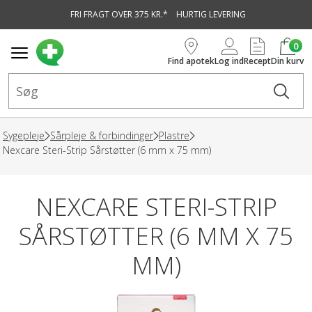
FRI FRAGT OVER 375 KR.*
HURTIG LEVERING
vedindhold
0
Find apotek
Log ind
Recept
Din kurv
Sygepleje
Sårpleje & forbindinger
Plastre
Nexcare Steri-Strip Sårstøtter (6 mm x 75 mm)
NEXCARE STERI-STRIP
SÅRSTØTTER (6 MM X 75
MM)