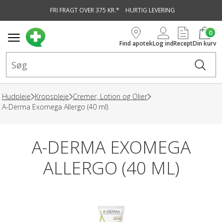
FRI FRAGT OVER 375 KR.*
HURTIG LEVERING
vedindhold
0
Find apotek
Log ind
Recept
Din kurv
Hudpleje
Kropspleje
Cremer, Lotion og Olier
A-Derma Exomega Allergo (40 ml)
A-DERMA EXOMEGA
ALLERGO (40 ML)