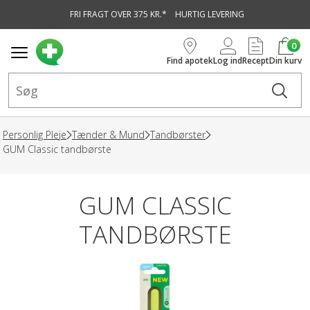
FRI FRAGT OVER 375 KR.*
HURTIG LEVERING
vedindhold
0
Find apotek
Log ind
Recept
Din kurv
Personlig Pleje
Tænder & Mund
Tandbørster
GUM Classic tandbørste
GUM CLASSIC
TANDBØRSTE