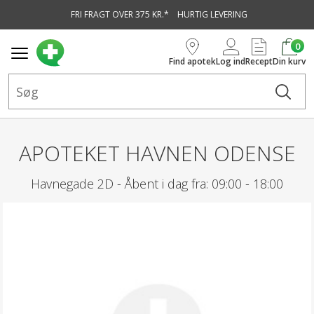
FRI FRAGT OVER 375 KR.*
HURTIG LEVERING
vedindhold
0
Find apotek
Log ind
Recept
Din kurv
APOTEKET HAVNEN ODENSE
Havnegade 2D -
Åbent i dag fra:
09:00 - 18:00