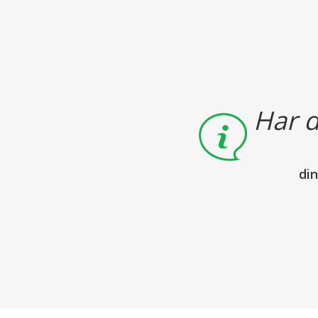
Har d
di