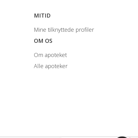
MITID
ksne samt børn fra 11 år og
Mine tilknyttede profiler
OM OS
Om apoteket
kkevidde. Opbevares tørt ved stuetemperatur og
Alle apoteker
rieret kost.