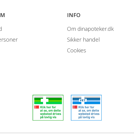
OM
INFO
%RI* af referenceindtag for vo
derover.
d
Om dinapoteker.dk
ersoner
Sikker handel
Opbevaring
Cookies
Opbevares uden for små børns ræ
beskyttet mod sol.
Vær opmærksom på
Kosttilskud kan ikke erstatte en va
Klassificeret som
Produktet er et kosttilskud.