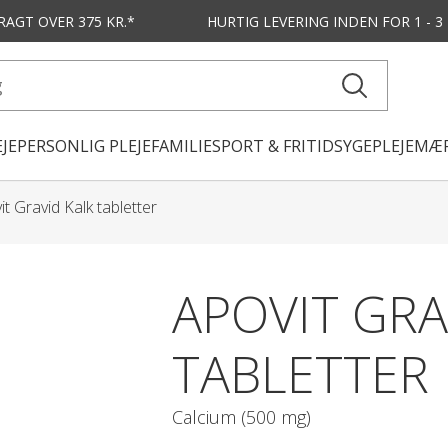
FRAGT OVER 375 KR.*
HURTIG LEVERING
INDEN FOR 1 - 
JE
PERSONLIG PLEJE
FAMILIE
SPORT & FRITID
SYGEPLEJE
MÆR
it Gravid Kalk tabletter
APOVIT GRA
TABLETTER
Calcium (500 mg)