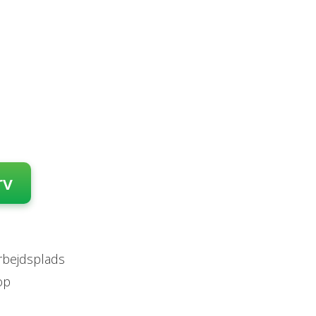
rv
arbejdsplads
op