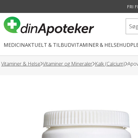
FRI 
vedindhold
MEDICIN
AKTUELT & TILBUD
VITAMINER & HELSE
HUDPLE
Vitaminer & Helse
Vitaminer og Mineraler
Kalk (Calcium)
Apov