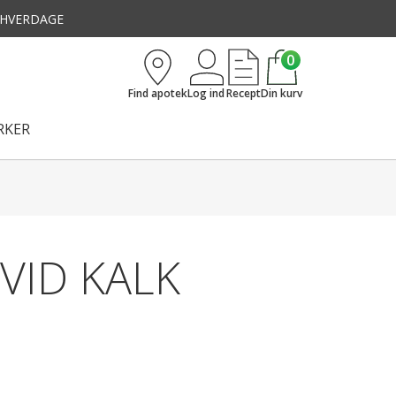
3 HVERDAGE
0
Find apotek
Log ind
Recept
Din kurv
KER
VID KALK