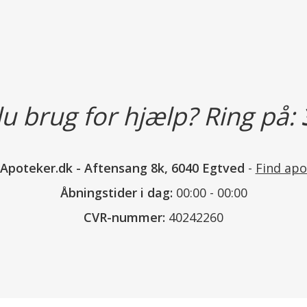
Dosis og Anvendelse
Anbefalet daglig dosis til voksne s
Den anbefalede daglige dosis bør 
Indeholder
u brug for hjælp? Ring på:
Ingredienser: Mineral (calciumcarb
cellulose, tværbunden natriumca
(hydroxypropylmethylcellulose, ma
nApoteker.dk
-
Aftensang 8k, 6040 Egtved
-
Find apo
antiklumpningsmiddel (siliciumdiox
Åbningstider i dag:
00:00 - 00:00
CVR-nummer:
40242260
Næringsindhold
Calcium