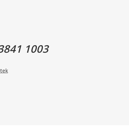
amt børn fra 11 år og derover: 2 tabletter.
ikke overskrides.
3841 1003
onat), maltodextrin, fyldemiddel (mikrokrystallinsk
rboxymethylcellulose), overfladebehandlingsmiddel
gnesiumsalte af fedtsyrer, stearinsyre),
tek
id).
2
%RI*
tabletter
500 mg
63%