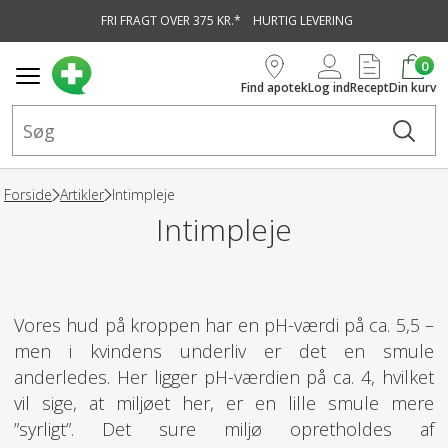
FRI FRAGT OVER 375 KR.*
HURTIG LEVERING
vedindhold
0
Find apotek
Log ind
Recept
Din kurv
Forside
Artikler
Intimpleje
Intimpleje
Vores hud på kroppen har en pH-værdi på ca. 5,5 –
men i kvindens underliv er det en smule
anderledes. Her ligger pH-værdien på ca. 4, hvilket
vil sige, at miljøet her, er en lille smule mere
”syrligt”. Det sure miljø opretholdes af