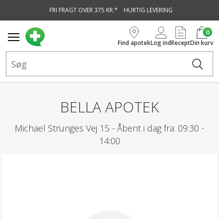
FRI FRAGT OVER 375 KR.*
HURTIG LEVERING
vedindhold
0
Find apotek
Log ind
Recept
Din kurv
BELLA APOTEK
Michael Strunges Vej 15 -
Åbent i dag fra:
09:30 -
14:00