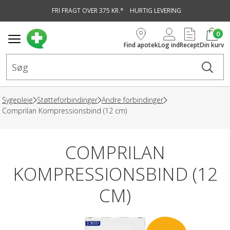
FRI FRAGT OVER 375 KR.*
HURTIG LEVERING
vedindhold
0
Find apotek
Log ind
Recept
Din kurv
Sygepleje
Støtteforbindinger
Andre forbindinger
Comprilan Kompressionsbind (12 cm)
COMPRILAN
KOMPRESSIONSBIND (12
CM)