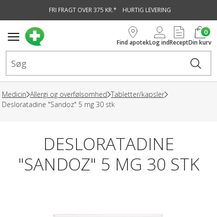
FRI FRAGT OVER 375 KR.*
HURTIG LEVERING
vedindhold
0
Find apotek
Log ind
Recept
Din kurv
Medicin
Allergi og overfølsomhed
Tabletter/kapsler
Desloratadine "Sandoz" 5 mg 30 stk
DESLORATADINE
"SANDOZ" 5 MG 30 STK