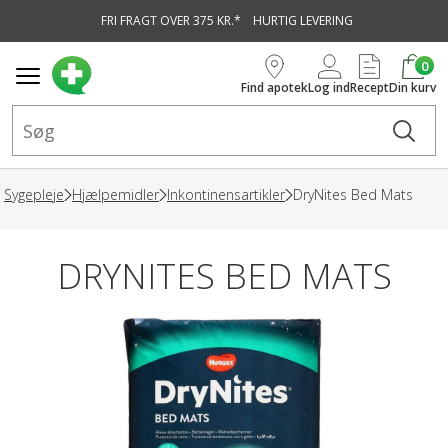
FRI FRAGT OVER 375 KR.*
HURTIG LEVERING
vedindhold
0
Find apotek
Log ind
Recept
Din kurv
Sygepleje
Hjælpemidler
Inkontinensartikler
DryNites Bed Mats
DRYNITES BED MATS