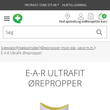
FRI FRAGT OVER 375 KR.*
HURTIG LEVERING
vedindhold
0
Find apotek
Log ind
Recept
Din kurv
Sygepleje
Hjælpemidler
Ørepropper mod støj, vand m.m.
E-A-R UltraFit Ørepropper
E-A-R ULTRAFIT
ØREPROPPER