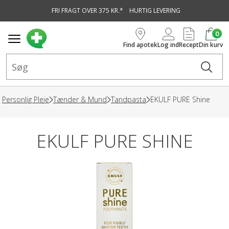
FRI FRAGT OVER 375 KR.*
HURTIG LEVERING
vedindhold
0
Find apotek
Log ind
Recept
Din kurv
Personlig Pleje
Tænder & Mund
Tandpasta
EKULF PURE Shine
EKULF PURE SHINE