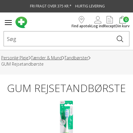
FRI FRAGT OVER 375 KR.*
HURTIG LEVERING
vedindhold
0
Find apotek
Log ind
Recept
Din kurv
Personlig Pleje
Tænder & Mund
Tandbørster
GUM Rejsetandbørste
GUM REJSETANDBØRSTE