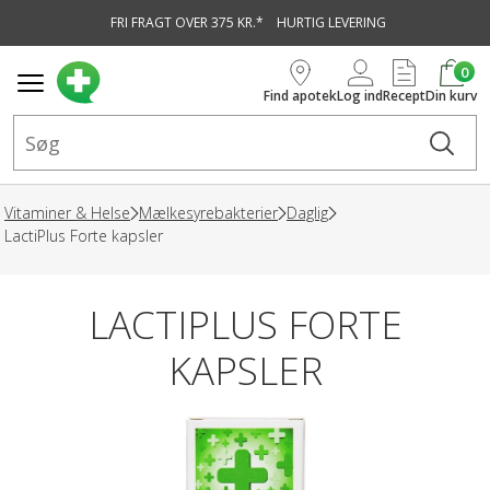
FRI FRAGT OVER 375 KR.*
HURTIG LEVERING
vedindhold
0
Find apotek
Log ind
Recept
Din kurv
Vitaminer & Helse
Mælkesyrebakterier
Daglig
LactiPlus Forte kapsler
LACTIPLUS FORTE
KAPSLER