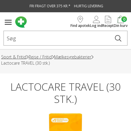
FRI FRAGT OVER 375 KR.*
HURTIG LEVERING
vedindhold
0
Find apotek
Log ind
Recept
Din kurv
Sport & Fritid
Rejse / Fritid
Mælkesyrebakterier
Lactocare TRAVEL (30 stk.)
LACTOCARE TRAVEL (30
STK.)