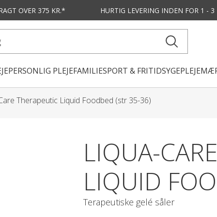
FRAGT OVER 375 KR.*
HURTIG LEVERING
INDEN FOR 1 - 
JE
PERSONLIG PLEJE
FAMILIE
SPORT & FRITID
SYGEPLEJE
MÆR
Care Therapeutic Liquid Foodbed (str 35-36)
LIQUA-CAR
LIQUID FOO
Terapeutiske gelé såler