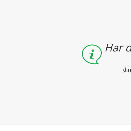
Har d
di