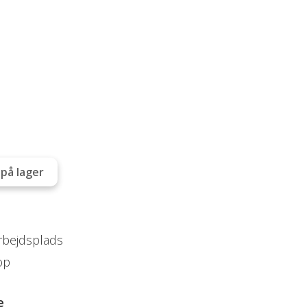
på lager
arbejdsplads
op
e