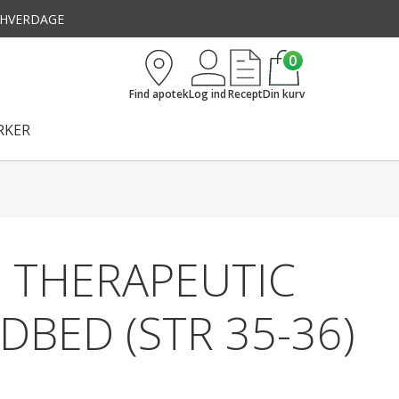
3 HVERDAGE
0
Find apotek
Log ind
Recept
Din kurv
KER
E THERAPEUTIC
DBED (STR 35-36)