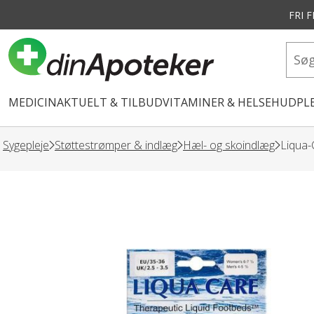
FRI 
vedindhold
MEDICIN
AKTUELT & TILBUD
VITAMINER & HELSE
HUDPLE
Sygepleje
Støttestrømper & indlæg
Hæl- og skoindlæg
Liqua-