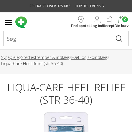
FRI FRAGT OVER 375 KR.*
HURTIG LEVERING
vedindhold
0
Find apotek
Log ind
Recept
Din kurv
Sygepleje
Støttestrømper & indlæg
Hæl- og skoindlæg
Liqua-Care Heel Relief (str 36-40)
LIQUA-CARE HEEL RELIEF
(STR 36-40)