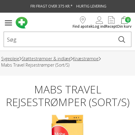
FRI FRAGT OVER 375 KR.*
HURTIG LEVERING
vedindhold
0
Find apotek
Log ind
Recept
Din kurv
Sygepleje
Støttestrømper & indlæg
Knæstrømpe
Mabs Travel Rejsestrømper (Sort/S)
MABS TRAVEL
REJSESTRØMPER (SORT/S)