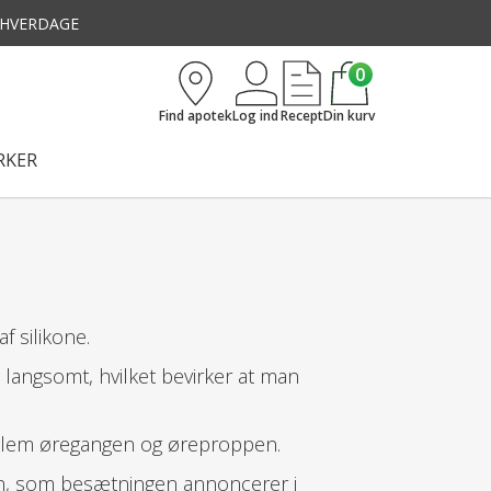
3 HVERDAGE
0
Find apotek
Log ind
Recept
Din kurv
KER
f silikone.
angsomt, hvilket bevirker at man
mellem øregangen og øreproppen.
n, som besætningen annoncerer i