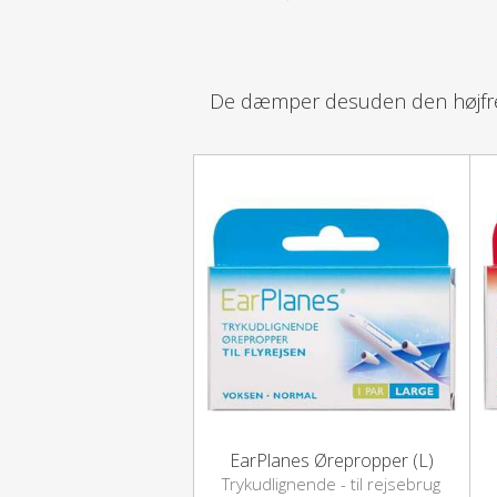
De dæmper desuden den højfrek
EarPlanes Ørepropper (L)
Trykudlignende - til rejsebrug