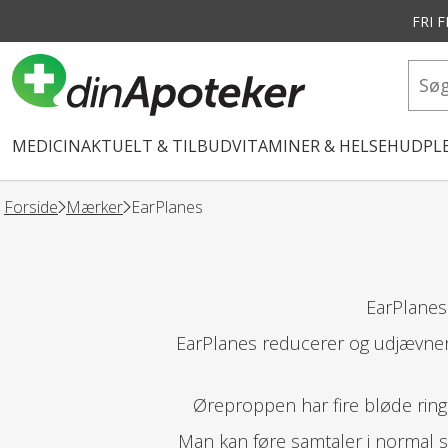
FRI 
vedindhold
MEDICIN
AKTUELT & TILBUD
VITAMINER & HELSE
HUDPLE
Forside
Mærker
EarPlanes
EarPlanes 
EarPlanes reducerer og udjævner
Øreproppen har fire bløde ring
Man kan føre samtaler i normal