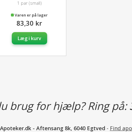
1 par (small)
Varen er på lager
83,30 kr
Læg i kurv
u brug for hjælp? Ring på:
nApoteker.dk
-
Aftensang 8k, 6040 Egtved
-
Find apo