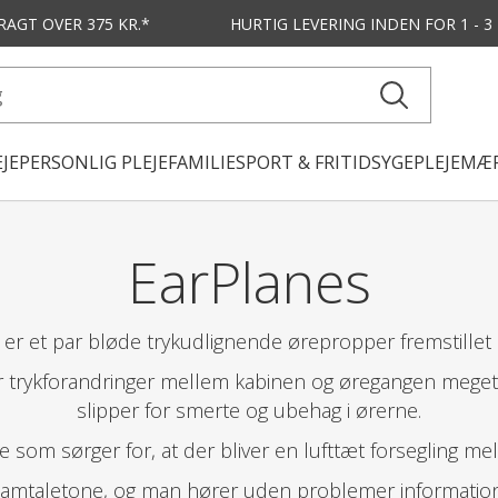
FRAGT OVER 375 KR.*
HURTIG LEVERING
INDEN FOR 1 - 
JE
PERSONLIG PLEJE
FAMILIE
SPORT & FRITID
SYGEPLEJE
MÆR
EarPlanes
er et par bløde trykudlignende ørepropper fremstillet a
 trykforandringer mellem kabinen og øregangen meget l
slipper for smerte og ubehag i ørerne.
e som sørger for, at der bliver en lufttæt forsegling 
 samtaletone, og man hører uden problemer informatio