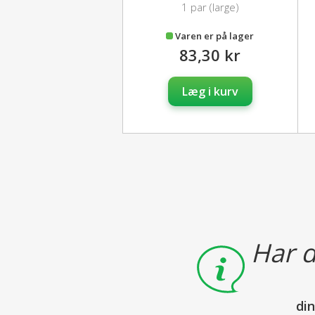
1 par (large)
Varen er på lager
83,30 kr
Læg i kurv
Har d
di