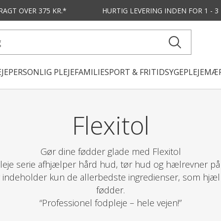
FRAGT OVER 375 KR.*
HURTIG LEVERING
INDEN FOR 1 - 
JE
PERSONLIG PLEJE
FAMILIE
SPORT & FRITID
SYGEPLEJE
MÆR
Flexitol
Gør dine fødder glade med Flexitol
pleje serie afhjælper hård hud, tør hud og hælrevner på
r indeholder kun de allerbedste ingredienser, som hjæ
fødder.
“Professionel fodpleje – hele vejen!”