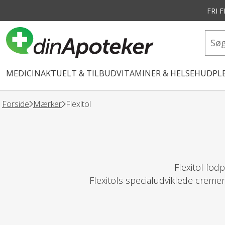
FRI 
vedindhold
MEDICIN
AKTUELT & TILBUD
VITAMINER & HELSE
HUDPLE
Forside
Mærker
Flexitol
Flexitol fod
Flexitols specialudviklede creme