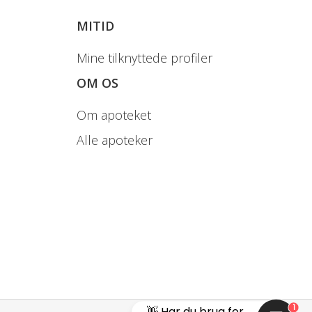
MITID
Mine tilknyttede profiler
OM OS
Om apoteket
Alle apoteker
1
👋 Har du brug for