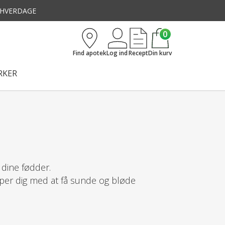
3 HVERDAGE
0
Find apotek
Log ind
Recept
Din kurv
KER
 dine fødder.
lper dig med at få sunde og bløde