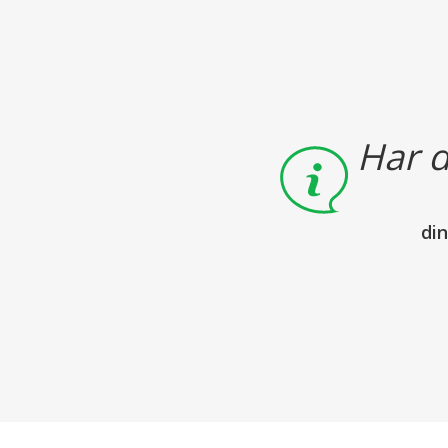
Har d
di