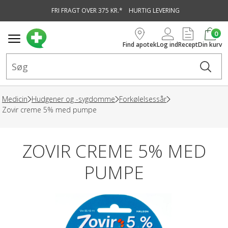
FRI FRAGT OVER 375 KR.*
HURTIG LEVERING
vedindhold
0
Find apotek
Log ind
Recept
Din kurv
Medicin
Hudgener og -sygdomme
Forkølelsessår
Zovir creme 5% med pumpe
ZOVIR CREME 5% MED
PUMPE