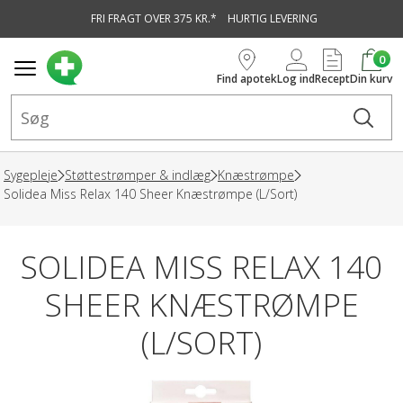
FRI FRAGT OVER 375 KR.*
HURTIG LEVERING
vedindhold
0
Find apotek
Log ind
Recept
Din kurv
Sygepleje
Støttestrømper & indlæg
Knæstrømpe
Solidea Miss Relax 140 Sheer Knæstrømpe (L/Sort)
SOLIDEA MISS RELAX 140
SHEER KNÆSTRØMPE
(L/SORT)