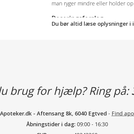
man ryger mindre eller holder op
Doseringsforslag
Du bør altid læse oplysninger i
Findes som mundhulespray, resori
næsespray.
Kan bruges til voksne og unge ove
Mundhulespray
Rygeophør:
1-2, evt 3 pust v
yderligere 6 uger.
u brug for hjælp? Ring på:
Rygereduktion:
Kan anvendes mellem de 
perioder.
Der anvendes 1-2 pust ad
nApoteker.dk
-
Aftensang 8k, 6040 Egtved
-
Find apo
Forsøg på rygeophør bør
Åbningstider i dag:
09:00 - 16:30
efter behandlingsstart.