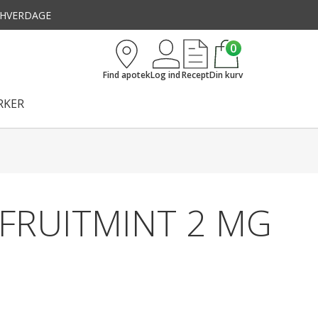
3 HVERDAGE
0
Find apotek
Log ind
Recept
Din kurv
KER
FRUITMINT 2 MG