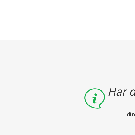
Har d
di