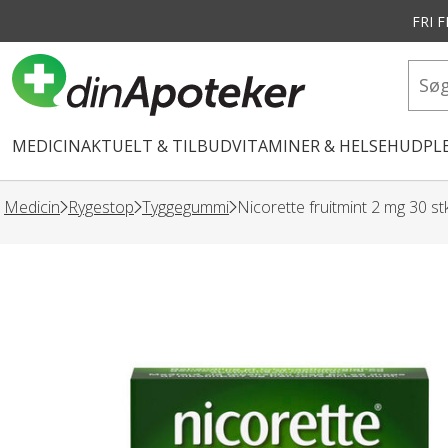
FRI 
vedindhold
MEDICIN
AKTUELT & TILBUD
VITAMINER & HELSE
HUDPLE
Medicin
Rygestop
Tyggegummi
Nicorette fruitmint 2 mg 30 st