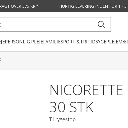
FRAGT OVER 375 KR.*
HURTIG LEVERING
INDEN FOR 1 - 
JE
PERSONLIG PLEJE
FAMILIE
SPORT & FRITID
SYGEPLEJE
MÆR
k
NICORETTE 
30 STK
Til rygestop