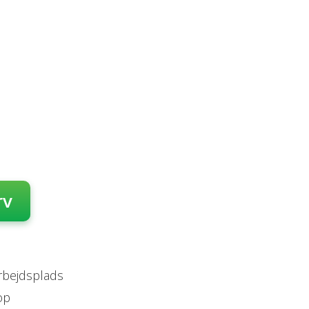
rv
arbejdsplads
op