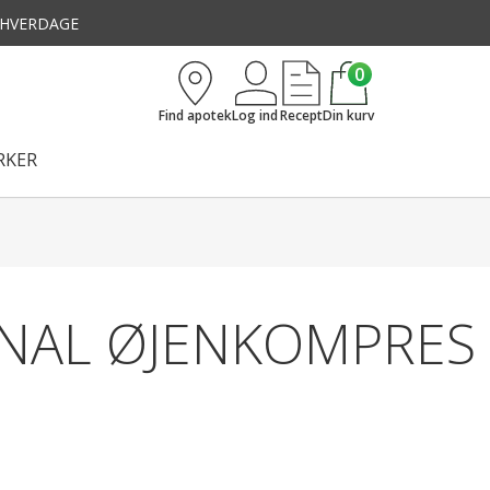
3 HVERDAGE
0
Find apotek
Log ind
Recept
Din kurv
KER
NAL ØJENKOMPRES