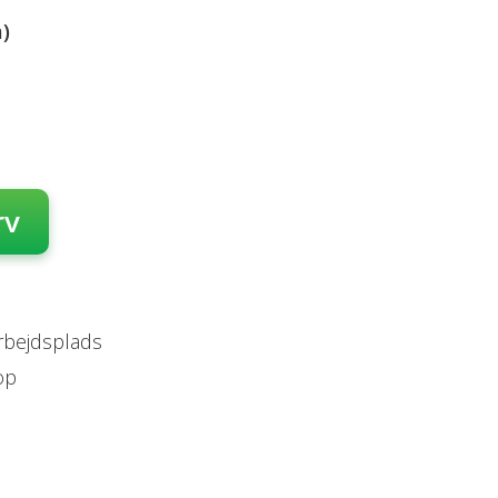
)
rv
arbejdsplads
op