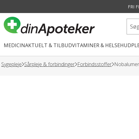
FRI 
vedindhold
MEDICIN
AKTUELT & TILBUD
VITAMINER & HELSE
HUDPLE
Sygepleje
Sårpleje & forbindinger
Forbindsstoffer
Nobalumen