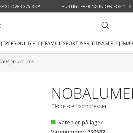
FRAGT OVER 375 KR.*
HURTIG LEVERING
INDEN FOR 1 - 
JE
PERSONLIG PLEJE
FAMILIE
SPORT & FRITID
SYGEPLEJE
MÆR
al Øjenkompres
NOBALUME
Bløde øjenkompresser
Varen er på lager
Varenummer:
750582