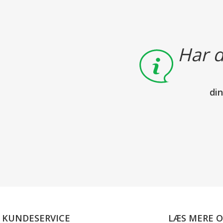
Har d
di
KUNDESERVICE
LÆS MERE 