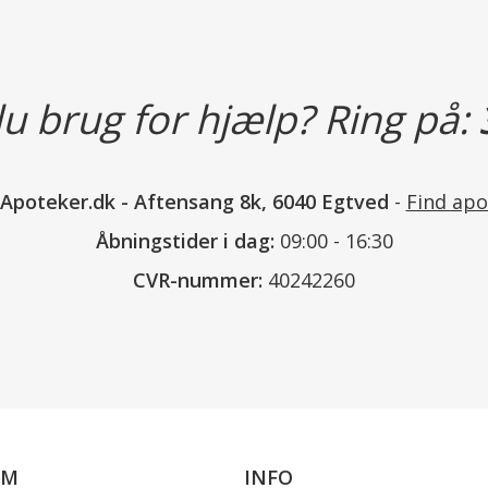
Læs mere
u brug for hjælp? Ring på:
nApoteker.dk
-
Aftensang 8k, 6040 Egtved
-
Find apo
Åbningstider i dag:
09:00 - 16:30
CVR-nummer:
40242260
OM
INFO