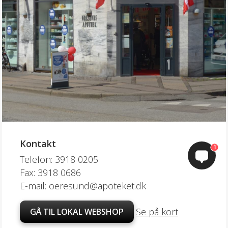
Kontakt
1
Telefon: 3918 0205
Fax: 3918 0686
E-mail: oeresund@apoteket.dk
Se på kort
GÅ TIL LOKAL WEBSHOP