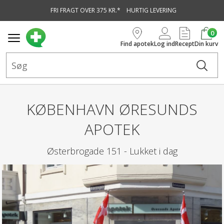
FRI FRAGT OVER 375 KR.*
HURTIG LEVERING
vedindhold
0
Find apotek
Log ind
Recept
Din kurv
KØBENHAVN ØRESUNDS
APOTEK
Østerbrogade 151 -
Lukket i dag