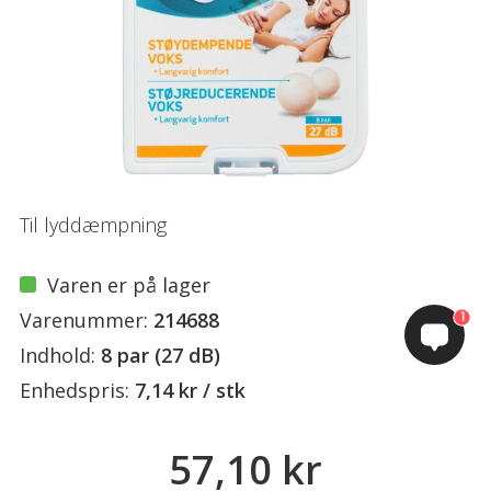
Til lyddæmpning
Varen er på lager
Varenummer:
214688
1
Indhold:
8 par (27 dB)
Enhedspris:
7,14 kr / stk
57,10 kr