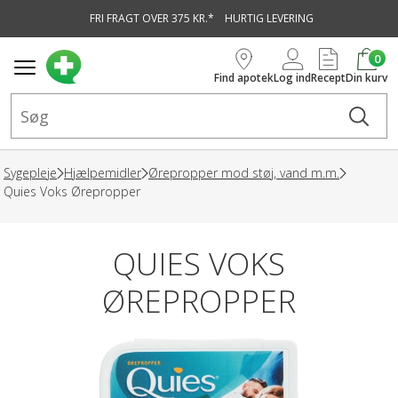
FRI FRAGT OVER 375 KR.*
HURTIG LEVERING
vedindhold
0
Find apotek
Log ind
Recept
Din kurv
Sygepleje
Hjælpemidler
Ørepropper mod støj, vand m.m.
Quies Voks Ørepropper
QUIES VOKS
ØREPROPPER