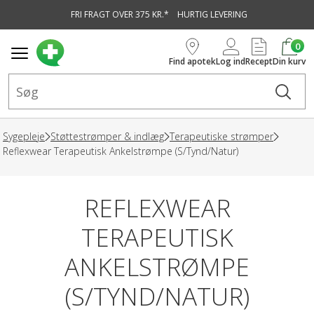
FRI FRAGT OVER 375 KR.*
HURTIG LEVERING
vedindhold
0
Find apotek
Log ind
Recept
Din kurv
Sygepleje
Støttestrømper & indlæg
Terapeutiske strømper
Reflexwear Terapeutisk Ankelstrømpe (S/Tynd/Natur)
REFLEXWEAR
TERAPEUTISK
ANKELSTRØMPE
(S/TYND/NATUR)