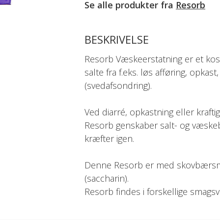
Se alle produkter fra
Resorb
BESKRIVELSE
Resorb Væskeerstatning er et kost
salte fra f.eks. løs afføring, opkas
(svedafsondring).
Ved diarré, opkastning eller krafti
Resorb genskaber salt- og væskeb
kræfter igen.
Denne Resorb er med skovbærsm
(saccharin).
Resorb findes i forskellige smagsv
Anvendelse: