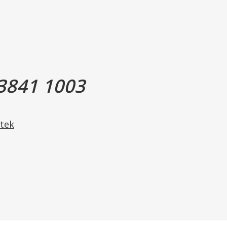
børn fra 3 år.
nyrefunktion.
 for en varieret kost.
 stuetemperatur og utilgængeligt for børn.
3841 1003
ørte dato på emballagen.
vares 1 døgn i køleskab.
tek
nd.
ten er helt opløst.