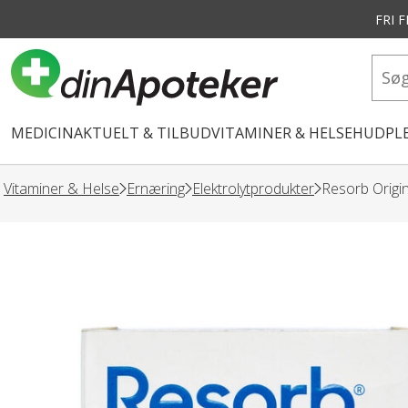
FRI 
vedindhold
MEDICIN
AKTUELT & TILBUD
VITAMINER & HELSE
HUDPLE
Vitaminer & Helse
Ernæring
Elektrolytprodukter
Resorb Origi