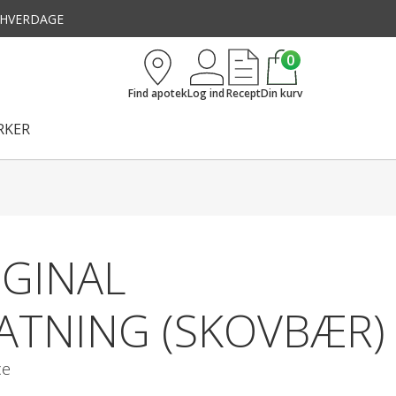
3 HVERDAGE
0
Find apotek
Log ind
Recept
Din kurv
KER
IGINAL
ATNING (SKOVBÆR)
ce