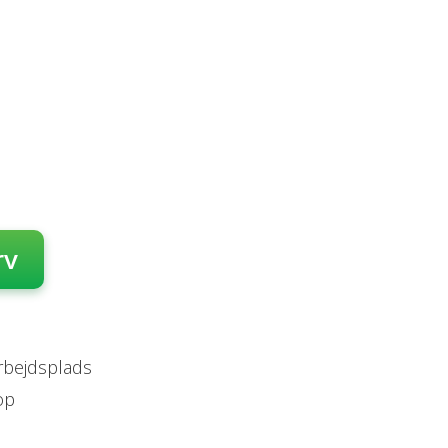
rv
arbejdsplads
op