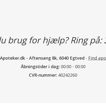
Produktet anbefales til voksne og 
Det må ikke anvendes ved nedsat 
Kosttilskud bør ikke træde i stedet
Produktet bør opbevares tørt, ved
u brug for hjælp? Ring på:
Produktet er holdbart til den anf
Færdigblandet opløsning kan opbe
Dosering:
nApoteker.dk
-
Aftensang 8k, 6040 Egtved
-
Find apo
Voksne og børn fra 11 år:
2 brusetabletter 2 gange daglig.
Åbningstider i dag:
00:00 - 00:00
Børn 3-11 år:
CVR-nummer:
40242260
1 brusetablet 2 gange daglig.
Tilberedning:
1 brusetablet opløses i 120 ml va
Vent ca. 4 minutter til brusetablet