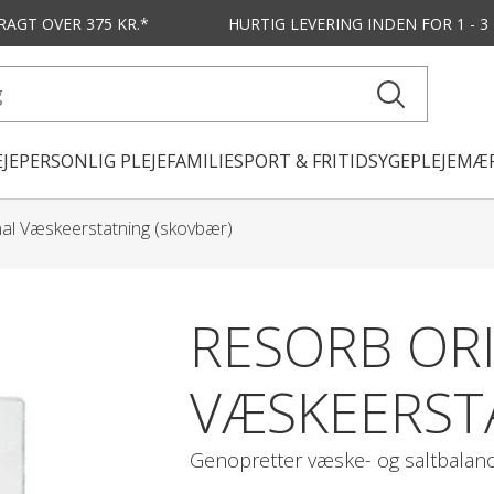
FRAGT OVER 375 KR.*
HURTIG LEVERING
INDEN FOR 1 - 
JE
PERSONLIG PLEJE
FAMILIE
SPORT & FRITID
SYGEPLEJE
MÆR
nal Væskeerstatning (skovbær)
RESORB OR
VÆSKEERST
Genopretter væske- og saltbalan