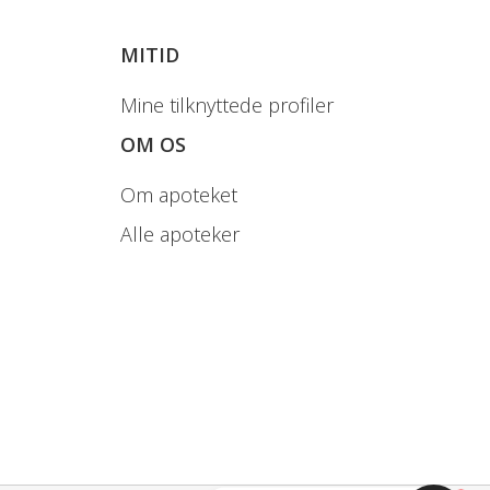
 dette kan forringe salt- og glukoseindholdet i
MITID
 end den angivne anbefalede dosis.
Mine tilknyttede profiler
OM OS
Om apoteket
Alle apoteker
del (E330), mineraler (natriumcarbonat,
roma, skumdæmpende middel (E1521), sødemiddel
andre aromaer..