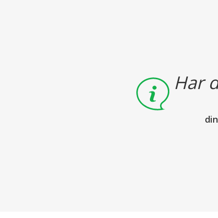
Har d
di