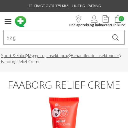
FRI FRAGT OVER 375 KR.*
HURTIG LEVERING
vedindhold
0
Find apotek
Log ind
Recept
Din kurv
Sport & Fritid
Mygge- og insektspray
Behandlende insektmidler
Faaborg Relief Creme
FAABORG RELIEF CREME