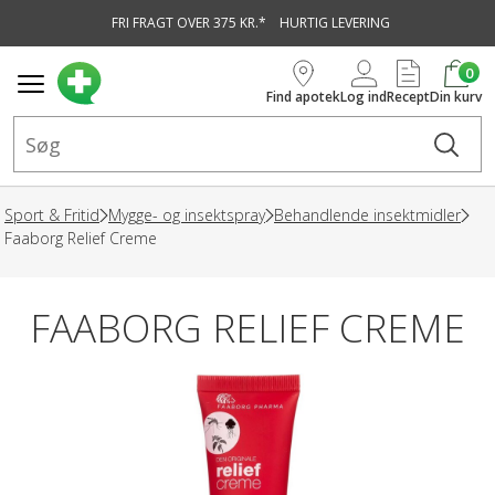
FRI FRAGT OVER 375 KR.*
HURTIG LEVERING
vedindhold
0
Find apotek
Log ind
Recept
Din kurv
Sport & Fritid
Mygge- og insektspray
Behandlende insektmidler
Faaborg Relief Creme
FAABORG RELIEF CREME