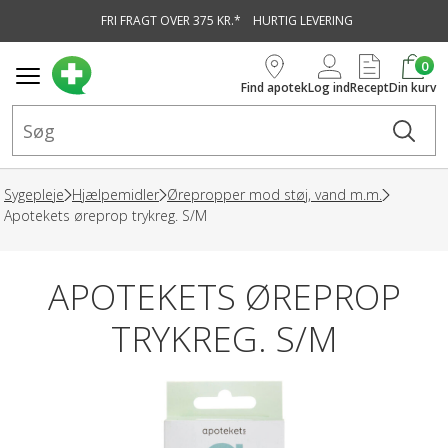
FRI FRAGT OVER 375 KR.*
HURTIG LEVERING
vedindhold
0
Find apotek
Log ind
Recept
Din kurv
Sygepleje
Hjælpemidler
Ørepropper mod støj, vand m.m.
Apotekets øreprop trykreg. S/M
APOTEKETS ØREPROP
TRYKREG. S/M