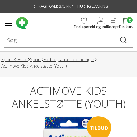
FRI FRAGT OVER 375 KR.*
HURTIG LEVERING
vedindhold
0
Find apotek
Log ind
Recept
Din kurv
Sport & Fritid
Sport
Fod- og ankelforbindinger
Actimove Kids Ankelstøtte (Youth)
ACTIMOVE KIDS
ANKELSTØTTE (YOUTH)