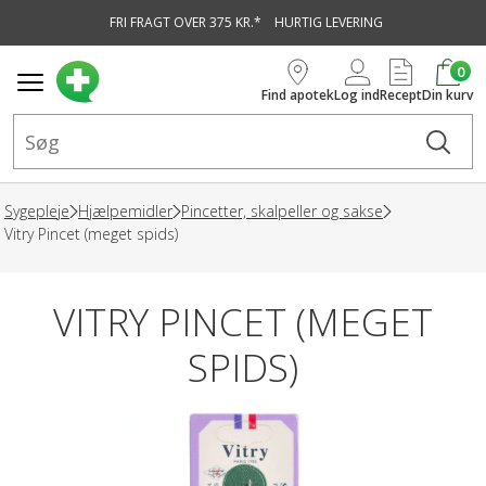
FRI FRAGT OVER 375 KR.*
HURTIG LEVERING
vedindhold
0
Find apotek
Log ind
Recept
Din kurv
Sygepleje
Hjælpemidler
Pincetter, skalpeller og sakse
Vitry Pincet (meget spids)
VITRY PINCET (MEGET
SPIDS)