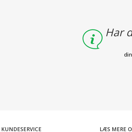
Har d
di
KUNDESERVICE
LÆS MERE 