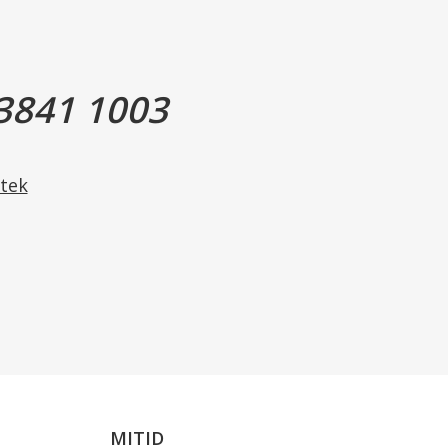
incetten kan variere.
rven på den leverede pincet svarer til farven og motivet
3841 1003
tek
MITID