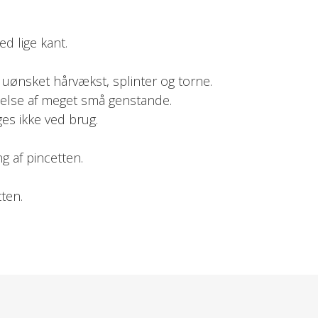
d lige kant.
f uønsket hårvækst, splinter og torne.
rnelse af meget små genstande.
nges ikke ved brug.
g af pincetten.
tten.