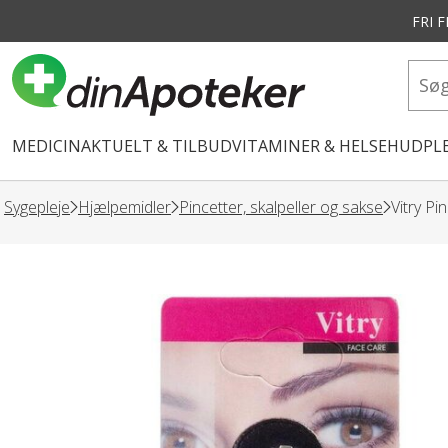
FRI 
vedindhold
MEDICIN
AKTUELT & TILBUD
VITAMINER & HELSE
HUDPLE
Sygepleje
Hjælpemidler
Pincetter, skalpeller og sakse
Vitry Pin