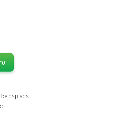
rv
arbejdsplads
op