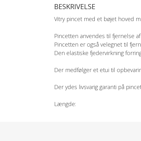
BESKRIVELSE
Vitry pincet med et bøjet hoved me
Pincetten anvendes til fjernelse a
Pincetten er også velegnet til fje
Den elastiske fjedervirkning forri
Der medfølger et etui til opbevarin
Der ydes livsvarig garanti på pince
Længde:
10 cm.
Deklaration:
Rustfrit stål.