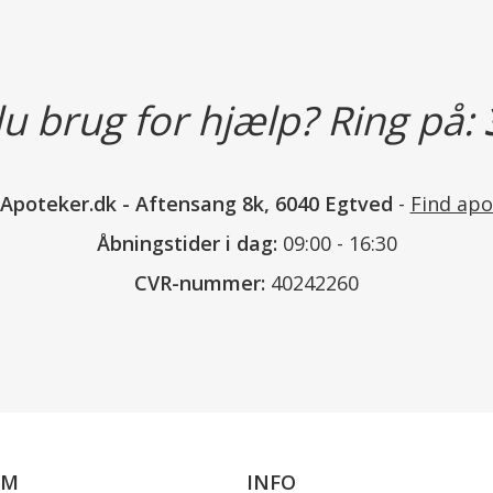
Vær opmærksom på at farven på p
Vi kan derfor ikke garantere, at fa
u brug for hjælp? Ring på:
på fotoet.
nApoteker.dk
-
Aftensang 8k, 6040 Egtved
-
Find apo
Læs mere
Åbningstider i dag:
09:00 - 16:30
CVR-nummer:
40242260
OM
INFO