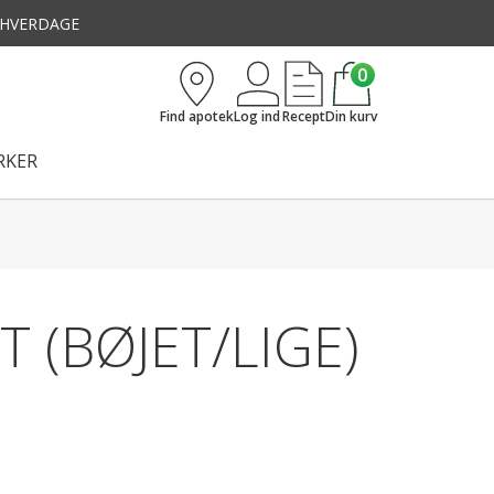
3 HVERDAGE
0
Find apotek
Log ind
Recept
Din kurv
KER
T (BØJET/LIGE)