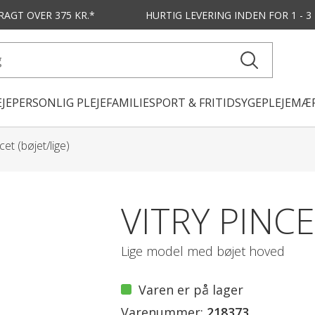
FRAGT OVER 375 KR.*
HURTIG LEVERING
INDEN FOR 1 - 
JE
PERSONLIG PLEJE
FAMILIE
SPORT & FRITID
SYGEPLEJE
MÆR
cet (bøjet/lige)
VITRY PINCE
Lige model med bøjet hoved
Varen er på lager
Varenummer:
218373