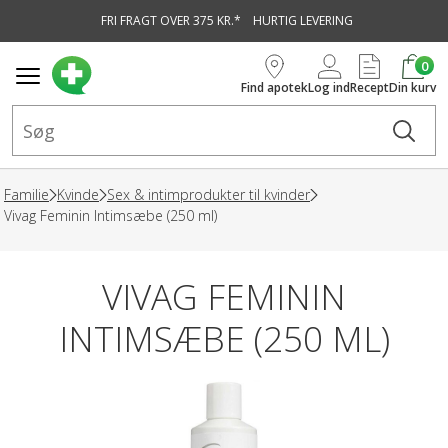
FRI FRAGT OVER 375 KR.*
HURTIG LEVERING
vedindhold
0
Find apotek
Log ind
Recept
Din kurv
Familie
Kvinde
Sex & intimprodukter til kvinder
Vivag Feminin Intimsæbe (250 ml)
VIVAG FEMININ
INTIMSÆBE (250 ML)