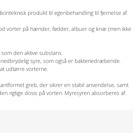
inteknisk produkt til egenbehandling til fjernelse af
d vorter på hænder, fødder, albuer og knæ (men ikke
 som den aktive substans.
k nedbrydelig syre, som også er bakteriedræbende.
t udtørre vorterne.
antformet greb, der sikrer en stabil anvendelse, samt
den rigtige dosis på vorten. Myresyren absorberes af
e skal bekymre dig om tørretid, og man kan derfor
eller gå i bad umiddelbart efter behandlingen.
og voksne.