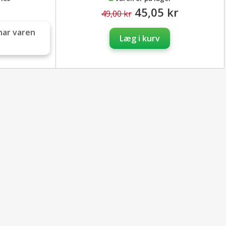
dløbsdatoen.
45,05 kr
49,00 kr
. 30 behandlinger.
har varen
Læg i kurv
e.