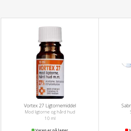
Vortex 27 Ligtornemiddel
Sabr
Mod ligtorne og hård hud
10 ml
Varen er på lager
V