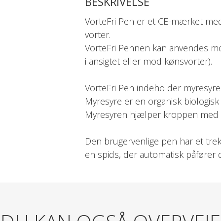
BESKRIVELSE
VorteFri Pen er et CE-mærket medic
vorter.
VorteFri Pennen kan anvendes mo
i ansigtet eller mod kønsvorter).
VorteFri Pen indeholder myresyre
Myresyre er en organisk biologis
Myresyren hjælper kroppen med a
Den brugervenlige pen har et trek
en spids, der automatisk påfører 
vorten med det samme, så man ikk
uden problemer f.eks tage tøj på 
VorteFri Pen er velegnet til børn 