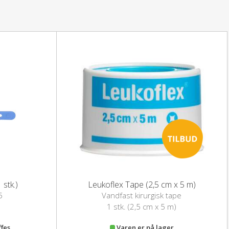
r bør lægen kontaktes før brug.
i Pennen på sund hud (der ikke udsættes for lidelser,
kstra forsigtigt. Konsultér altid læge/sygeplejerske eller
former for problemer under behandlingen.
orbindelse med graviditet og amning
rter.
 mod vorten i kun ét sekund og gentag dette en enkelt
ng om ugen, indtil vorten er forsvundet helt.
 stk.)
Leukoflex Tape (2,5 cm x 5 m)
efter 4-5 behandlinger.
5
Vandfast kirurgisk tape
1 stk. (2,5 cm x 5 m)
 børnesikrede hætte på og spidsen nedad for at
ffes
Varen er på lager