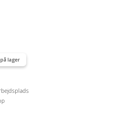
på lager
arbejdsplads
op