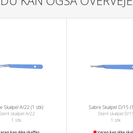
DU KAN OGSÅ OVERVEJE
Ved behandling af børn under 4 å
Diabetikere bør kun bruge VorteFr
der er forårsaget af diabetes) og e
fodlæge, hvis du oplever nogen 
Der findes ingen kendte risici i f
VorteFri er velegnet ved mange vo
Anvendelse:
Fjern den børnesikrede hætte.
Tryk spidsen af pennen forsigtigt
gang.
Behandl vorten regelmæssigt én ga
e Skalpel A/22 (1 stk)
Sabre Skalpel D/15 (1
Vorten forsvinder som regel helt 
Steril skalpel A/22
Steril skalpel D/1
1 stk.
1 stk.
Opbevar VorteFri Pennen med den
aren kan ikke skaffes
Varen kan ikke ska