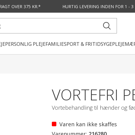
FRAGT OVER 375 KR.*
HURTIG LEVERING
INDEN FOR 1 - 
JE
PERSONLIG PLEJE
FAMILIE
SPORT & FRITID
SYGEPLEJE
MÆR
VORTEFRI P
Vortebehandling til hænder og fø
Varen kan ikke skaffes
Varenummer:
216280