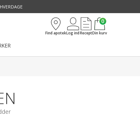
3 HVERDAGE
0
Find apotek
Log ind
Recept
Din kurv
KER
EN
dder