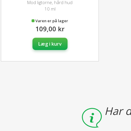
Mod ligtorne, hård hud
10 ml
Varen er på lager
109,00 kr
Læg i kurv
Har d