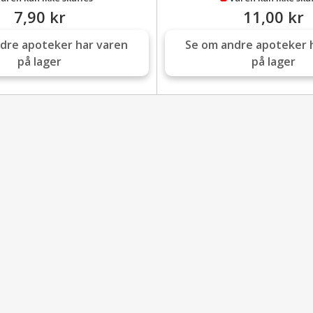
undgå, at pennen udtørrer før u
7,90 kr
11,00 kr
dre apoteker har varen
Pennen indeholder nok syre til ca
Se om andre apoteker 
på lager
på lager
Ingredienser:
Myresyre, vand, glycerol, citronoli
Læs mere