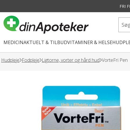
FRI 
vedindhold
MEDICIN
AKTUELT & TILBUD
VITAMINER & HELSE
HUDPLE
Hudpleje
Fodpleje
Ligtorne, vorter og hård hud
VorteFri Pen