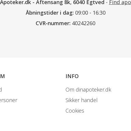
nApoteker.dk
-
Aftensang 8k, 6040 Egtved
-
Find apo
Åbningstider i dag:
09:00 - 16:30
CVR-nummer:
40242260
OM
INFO
d
Om dinapoteker.dk
ersoner
Sikker handel
Cookies